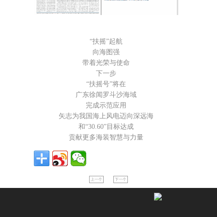
“
扶摇
”
起航
向海图强
带着光荣与使命
下一步
“
扶摇号
”
将在
广东徐闻罗斗沙海域
完成示范应用
矢志为我国海上风电迈向深远海
和
“30.60”
目标达成
贡献更多海装智慧与力量
上一个
下一个